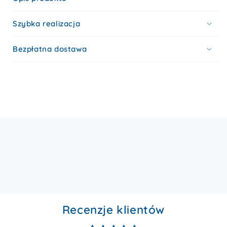
14K
14K
złotem
złotem
Szybka realizacja
Bezpłatna dostawa
Recenzje klientów