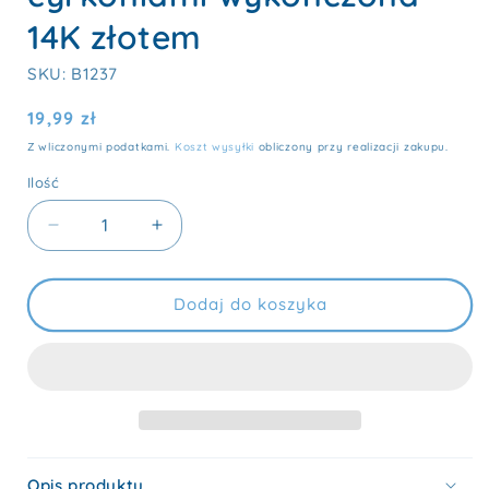
14K złotem
SKU: B1237
Cena
19,99 zł
regularna
Z wliczonymi podatkami.
Koszt wysyłki
obliczony przy realizacji zakupu.
Ilość
Ilość
Zmniejsz
Zwiększ
ilość
ilość
dla
dla
Znak
Znak
Dodaj do koszyka
zodiaku
zodiaku
Bliźnięta
Bliźnięta
(Gemini)
(Gemini)
-
-
przypinka
przypinka
z
z
cyrkoniami
cyrkoniami
Opis produktu
wykończona
wykończona