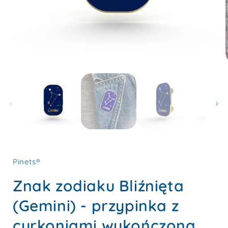
Otwórz
multimedia
1
w
oknie
modalnym
Pinets®
Znak zodiaku Bliźnięta
(Gemini) - przypinka z
cyrkoniami wykończona