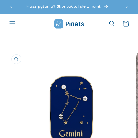
Przejdź
24h!
Masz pytania? Skontaktuj się z nami.
do
treści
Koszyk
Pomiń,
aby
przejść
do
informacji
o
produkcie