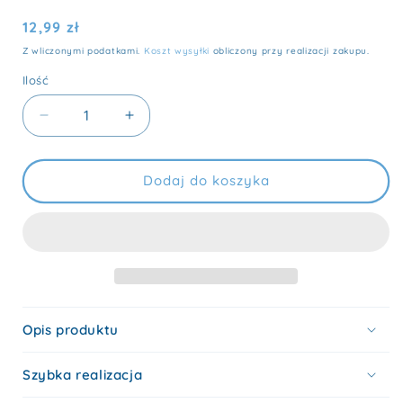
Cena
12,99 zł
regularna
Z wliczonymi podatkami.
Koszt wysyłki
obliczony przy realizacji zakupu.
Ilość
Ilość
Zmniejsz
Zwiększ
ilość
ilość
dla
dla
Gwiazda
Gwiazda
Dodaj do koszyka
kosmiczna
kosmiczna
-
-
kolekcjonerska
kolekcjonerska
przypinka
przypinka
Opis produktu
Szybka realizacja