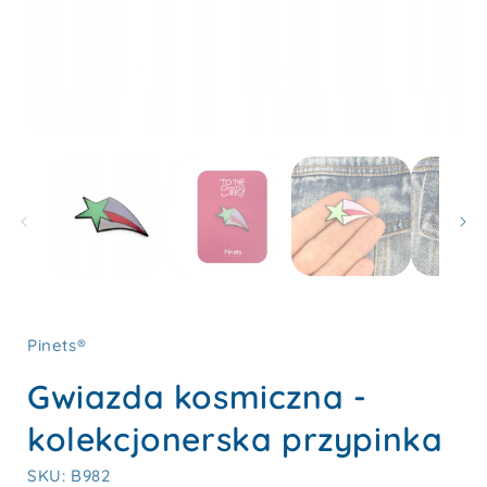
Otwórz
multimedia
1
w
oknie
modalnym
Pinets®
Gwiazda kosmiczna -
kolekcjonerska przypinka
SKU: B982