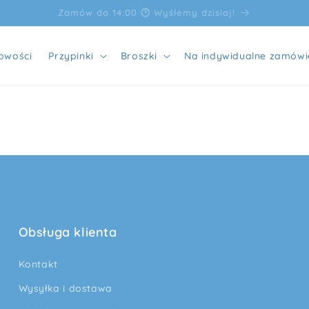
Bezpłatna dostawa przy zakupach od 100 zł
owości
Przypinki
Broszki
Na indywidualne zamówi
Obsługa klienta
Kontakt
Wysyłka i dostawa