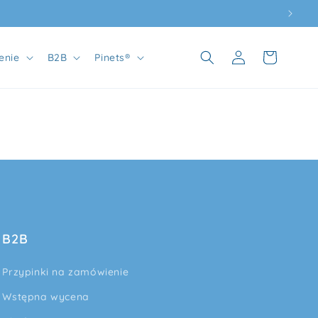
Zaloguj
Koszyk
enie
B2B
Pinets®
się
B2B
Przypinki na zamówienie
Wstępna wycena