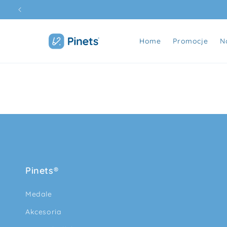
Przejdź
do
treści
Home
Promocje
N
Pinets®
Medale
Akcesoria